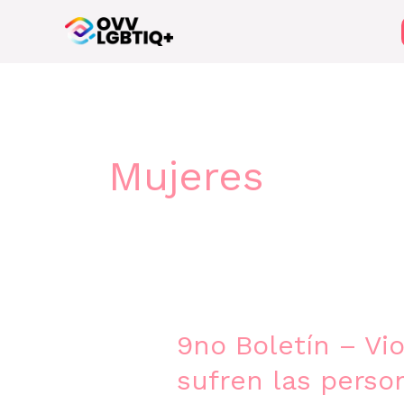
Ir
al
contenido
Mujeres
9no
9no Boletín – Vi
Boletín
–
sufren las pers
Violencia