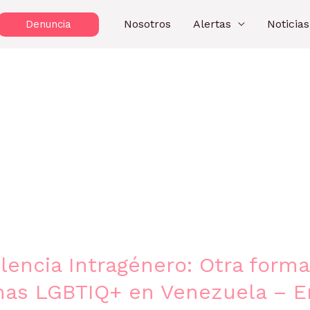
Nosotros
Alertas
Noticias
Denuncia
olencia Intragénero: Otra forma
onas LGBTIQ+ en Venezuela – 