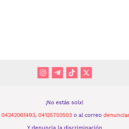
¡No estás solx!
s
04242061493
,
04125750503
o al
correo
denuncia
Y denuncia la discriminación