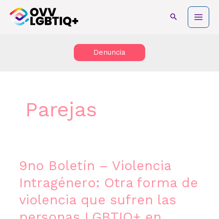
Ir
Main
al
Men
contenido
Denuncia
Parejas
9no Boletín – Violencia
9no
Boletín
Intragénero: Otra forma de
–
violencia que sufren las
Violencia
Intragénero:
personas LGBTIQ+ en