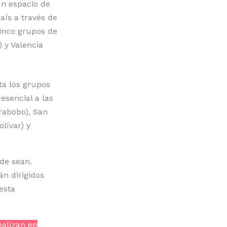
un espacio de
aís a través de
cinco grupos de
 y Valencia
ta los grupos
sencial a las
rabobo), San
lívar) y
de sean.
án dirigidos
esta
ealizan en