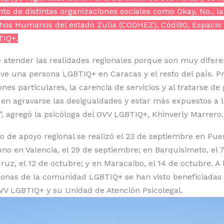
 de distintas organizaciones sociales como Okay, No., l
chos Humanos del estado Zulia (CODHEZ), Códi90, Espacio
TIQ+.
 atender las realidades regionales porque son muy difere
ive una persona LGBTIQ+ en Caracas y el resto del país. P
ones particulares, la carencia de servicios y al tratarse de
n agravarse las desigualdades y estar más expuestos a l
”, agregó la psicóloga del OVV LGBTIQ+, Khinverly Marrero.
o de apoyo regional se realizó el 23 de septiembre en Pue
uno en Valencia, el 29 de septiembre; en Barquisimeto, el 
uz, el 12 de octubre; y en Maracaibo, el 14 de octubre. A l
nas de la comunidad LGBTIQ+ se han visto beneficiadas g
 OVV LGBTIQ+ y su Unidad de Atención Psicolegal.