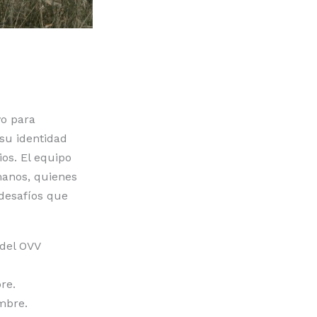
vo para
su identidad
os. El equipo
manos, quienes
desafíos que
 del OVV
re.
mbre.