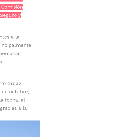
a Comisión
 Seguro y
ntes a la
rincipalmente
 personas
a
rto Ordaz,
7 de octubre;
a fecha, al
racias a la