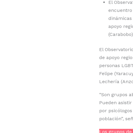
El Observa
encuentro 
dinámicas 
apoyo regi
(Carabobo)
El Observatori
de apoyo regio
personas LGBTI
Felipe (Yaracuy
Lechería (Anzo
“Son grupos ab
Pueden asistir
por psicólogos
población”, se
Los grupos de 