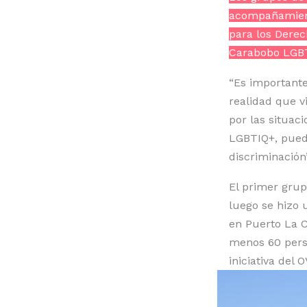
acompañamiento
para los Dere
Carabobo LGB
“Es importante
realidad que v
por las situaci
LGBTIQ+, puede
discriminación
El primer grup
luego se hizo 
en Puerto La Cr
menos 60 perso
iniciativa del