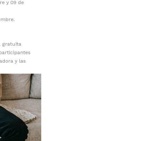
re y 09 de
embre.
 gratuita
participantes
tadora y las