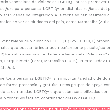
torio Venezolano de Violencias LGBTIQ+ busca promover 
seguro para personas LGBTIQ+ en distintas regiones del p
y actividades de integración. A la fecha se han realizado 
onales en varias ciudades del país, como Maracaibo (Zulia)
o Venezolano de Violencias LGBTIQ+ (OVV LGBTIQ+) presen
nales que buscan brindar acompañamiento psicológico pre
Q+ en al menos seis ciudades de Venezuela: Valencia (Ca
), Barquisimeto (Lara), Maracaibo (Zulia), Puerto Ordaz (Bo
átegui).
iertos a personas LGBTIQ+, sin importar la edad o de dón
 de forma presencial y gratuita. Estos grupos de apoyo est
 de la comunidad LGBTQ+ o que están sensibilizados con 
ñaló Yendri Velásquez, coordinador del OVV LGBTIQ+.
apoyo regionales tienen una duración de dos horas y se r