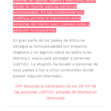
Además de Uganda, Nigeria y Mauritania tienen
penas de muerte para las personas
homosexuales. En ese contienente solo
Sudáfrica permite el matrimonio entre
personas del mismo sexo, uniones civiles y
adopción homoparental.
En gran parte de los países de África se
persigue la homosexualidad por prejuicios
religiosos y en algunos casos se aplica la ley
islámica o
sharía
para perseguir a personas
LGBTIQ+. La situación ha llevado a personas de
esos países a huir a otros continentes donde
existen mayores libertades.
OVP denunció la vulneración de los DD HH de
las personas LGBTIQ+ privadas de libertad en
Venezuela