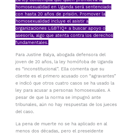
homosexualidad en Uganda será sentenciado
con hasta 20 años de prisión. Promover la
homosexualidad incluye el asistir a
organizaciones LGBTIQ+ a buscar apoyo o
asesoría, algo que atenta contra los derechos
fundamentales.
Para Justine Balya, abogada defensora del
joven de 20 años, la ley homófoba de Uganda
es “inconstitucional”. Ella comenta que su
cliente es el primero acusado con “agravantes”
e indicó que otros cuatro casos se ha usado la
ley para acusar a personas homosexuales. A
pesar de que la norma se impugnó ante
tribunales, aún no hay respuestas de los jueces
del caso.
La pena de muerte no se ha aplicado en al
menos dos décadas, pero el preseidente