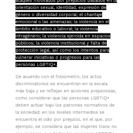
ataques motivados por prejuicios basados en la
orientación sexual, identidad, expresión de
género o diversidad corporal; el chantaje
emocional o las amenazas; la violencia en el
ámbito educativo o laboral; la violencia
intragénero; la violencia ejercida en espacios
públicos; la violencia institucional y falta de
protección legal, así como los intentos para
vulnerar iniciativas o progresos para las
personas LGBTIQ+.
De acuerdo con el fobiómetro, los actos
discriminatorios se encuentran en la escala
más baja y se reflejan en acciones prejuiciosas,
como considerar que las personas LGBTIQ+
deben actuar bajo los patrones normativos de
la sociedad; en los niveles intermedios se
encuentra el odio por prejuicio, en el que, por
ejemplo, se considera que las mujeres trans no