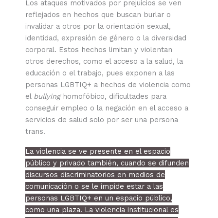
Los ataques motivados por prejuicios se ven
reflejados en hechos que buscan burlar o
invalidar a otros por la orientación sexual,
identidad, expresión de género o la diversidad
corporal. Estos hechos limitan y violentan
otros derechos, como el acceso a la salud, la
educación o el trabajo, pues exponen a las
personas LGBTIQ+ a hechos de violencia como
el
bullying
homofóbico, dificultades para
conseguir empleo o la negación en el acceso a
servicios de salud solo por ser una persona
trans.
La violencia se ve presente en el espacio
público y privado también, cuando se difunden
discursos discriminatorios en medios de
comunicación o se le impide estar a las
personas LGBTIQ+ en un espacio público,
como una plaza. La violencia institucional es