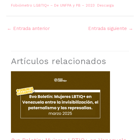
Fobiómetro LGBTIQ+ – De UNFPA y PB – 2023
Descarga
←
Entrada anterior
Entrada siguiente
→
Artículos relacionados