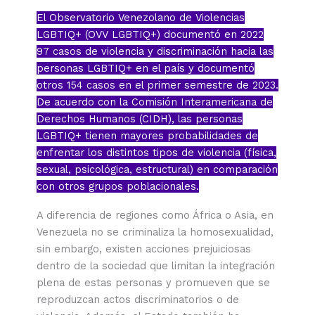
El Observatorio Venezolano de Violencias
LGBTIQ+ (OVV LGBTIQ+) documentó en 2022
97 casos
de violencia y discriminación hacia las
personas LGBTIQ+ en el país y documentó
otros
154 casos
en el primer semestre de 2023.
De acuerdo con la
Comisión Interamericana de
Derechos Humanos
(CIDH), las personas
LGBTIQ+ tienen mayores probabilidades de
enfrentar los distintos tipos de violencia (física,
sexual, psicológica, estructural) en comparación
con otros grupos poblacionales.
A diferencia de regiones como África o Asia, en
Venezuela no se criminaliza la homosexualidad,
sin embargo, existen acciones prejuiciosas
dentro de la sociedad que limitan la integración
plena de estas personas y promueven que se
reproduzcan actos discriminatorios o de